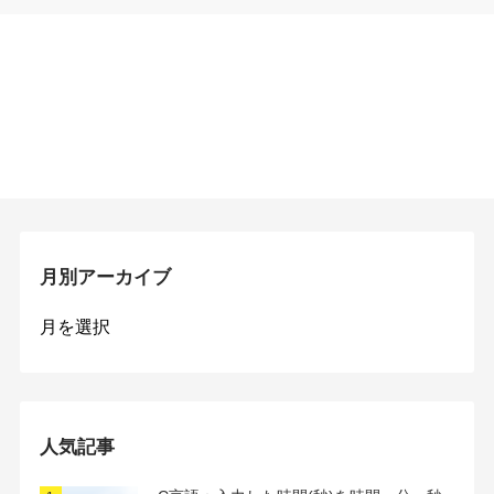
月別アーカイブ
月
別
ア
ー
カ
イ
人気記事
ブ