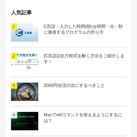
カ
イ
人気記事
ブ
C言語：入力した時間(秒)を時間・分・秒
に換算するプログラムの作り方
[C言語]2次方程式を解く方法をご紹介しま
す！
2000円生活の次にするべきこと
Macでnkfコマンドを使えるようにするに
は？