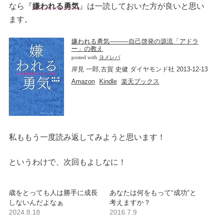
なら『
嫌われる勇気
』は一読しておいた方が良いと思い
ます。
嫌われる勇気―――自己啓発の源流「アドラ
ー」の教え
posted with
ヨメレバ
岸見 一郎,古賀 史健 ダイヤモンド社 2013-12-13
Amazon
Kindle
楽天ブックス
私ももう一度読み返してみようと思います！
というわけで、次回もよしなに！
歳をとっても人は勝手に成長
あなたは何をもって“成功”と
しないんだよなぁ
考えますか？
2024.8.18
2016.7.9