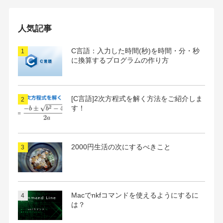
ー
カ
イ
人気記事
ブ
C言語：入力した時間(秒)を時間・分・秒
に換算するプログラムの作り方
[C言語]2次方程式を解く方法をご紹介しま
す！
2000円生活の次にするべきこと
Macでnkfコマンドを使えるようにするに
は？