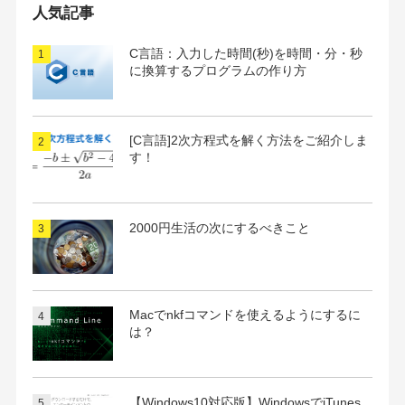
イ
人気記事
ブ
C言語：入力した時間(秒)を時間・分・秒
に換算するプログラムの作り方
[C言語]2次方程式を解く方法をご紹介しま
す！
2000円生活の次にするべきこと
Macでnkfコマンドを使えるようにするに
は？
【Windows10対応版】WindowsでiTunes