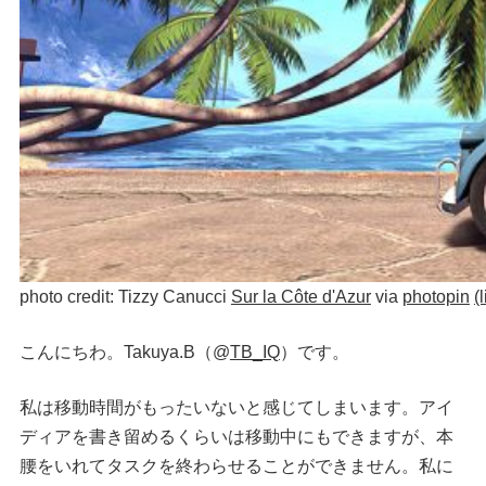
photo credit: Tizzy Canucci
Sur la Côte d'Azur
via
photopin
(
こんにちわ。Takuya.B（@
TB_IQ
）です。
私は移動時間がもったいないと感じてしまいます。アイ
ディアを書き留めるくらいは移動中にもできますが、本
腰をいれてタスクを終わらせることができません。私に