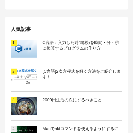
別
ア
ー
カ
イ
人気記事
ブ
C言語：入力した時間(秒)を時間・分・秒
に換算するプログラムの作り方
[C言語]2次方程式を解く方法をご紹介しま
す！
2000円生活の次にするべきこと
Macでnkfコマンドを使えるようにするに