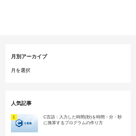
月別アーカイブ
月
別
ア
ー
カ
イ
人気記事
ブ
C言語：入力した時間(秒)を時間・分・秒
に換算するプログラムの作り方