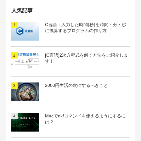
カ
イ
人気記事
ブ
C言語：入力した時間(秒)を時間・分・秒
に換算するプログラムの作り方
[C言語]2次方程式を解く方法をご紹介しま
す！
2000円生活の次にするべきこと
Macでnkfコマンドを使えるようにするに
は？