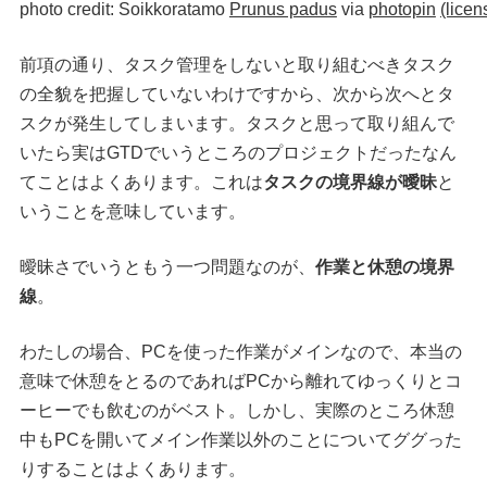
photo credit: Soikkoratamo
Prunus padus
via
photopin
(licen
前項の通り、タスク管理をしないと取り組むべきタスク
の全貌を把握していないわけですから、次から次へとタ
スクが発生してしまいます。タスクと思って取り組んで
いたら実はGTDでいうところのプロジェクトだったなん
てことはよくあります。これは
タスクの境界線が曖昧
と
いうことを意味しています。
曖昧さでいうともう一つ問題なのが、
作業と休憩の境界
線
。
わたしの場合、PCを使った作業がメインなので、本当の
意味で休憩をとるのであればPCから離れてゆっくりとコ
ーヒーでも飲むのがベスト。しかし、実際のところ休憩
中もPCを開いてメイン作業以外のことについてググった
りすることはよくあります。