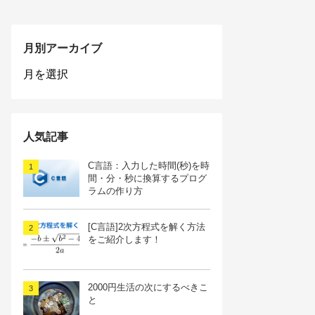
月別アーカイブ
月
別
ア
ー
カ
人気記事
イ
ブ
C言語：入力した時間(秒)を時
間・分・秒に換算するプログ
ラムの作り方
[C言語]2次方程式を解く方法
をご紹介します！
2000円生活の次にするべきこ
と