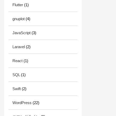
Flutter
(1)
gnuplot
(4)
JavaScript
(3)
Laravel
(2)
React
(1)
SQL
(1)
Swift
(2)
WordPress
(22)