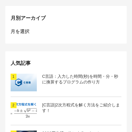
月別アーカイブ
月
別
ア
ー
カ
イ
人気記事
ブ
C言語：入力した時間(秒)を時間・分・秒
に換算するプログラムの作り方
[C言語]2次方程式を解く方法をご紹介しま
す！