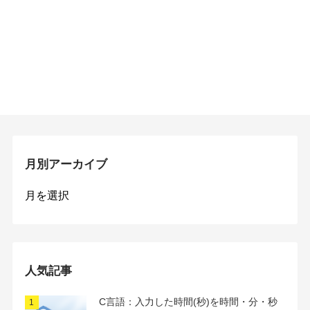
月別アーカイブ
月
別
ア
ー
カ
イ
人気記事
ブ
C言語：入力した時間(秒)を時間・分・秒