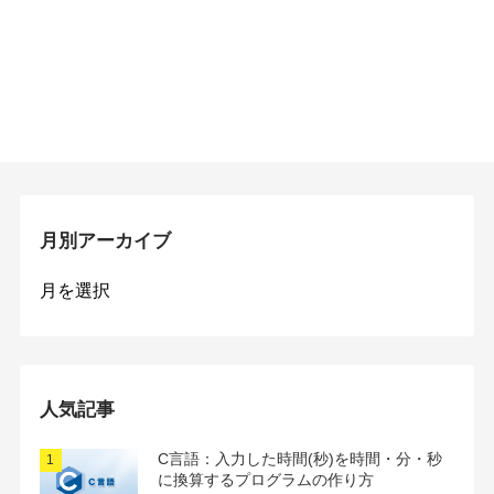
月別アーカイブ
月
別
ア
ー
カ
イ
人気記事
ブ
C言語：入力した時間(秒)を時間・分・秒
に換算するプログラムの作り方