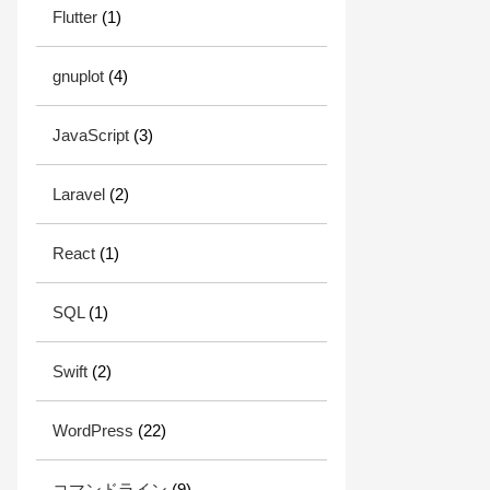
Flutter
(1)
gnuplot
(4)
JavaScript
(3)
Laravel
(2)
React
(1)
SQL
(1)
Swift
(2)
WordPress
(22)
コマンドライン
(9)