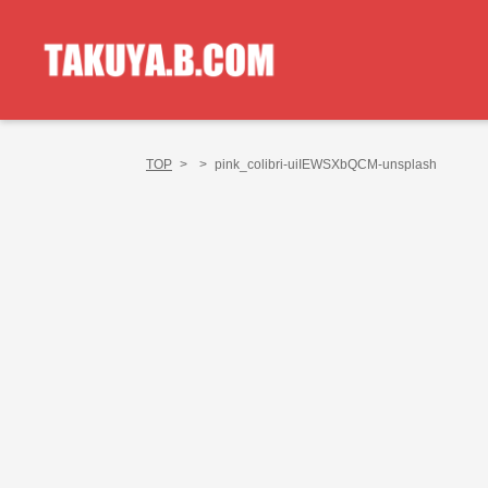
TOP
>
>
pink_colibri-uiIEWSXbQCM-unsplash