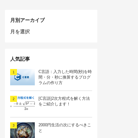
月別アーカイブ
月
別
ア
ー
カ
人気記事
イ
ブ
C言語：入力した時間(秒)を時
間・分・秒に換算するプログ
ラムの作り方
[C言語]2次方程式を解く方法
をご紹介します！
2000円生活の次にするべきこ
と