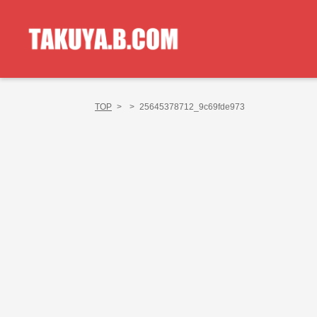
TOP
>
>
25645378712_9c69fde973