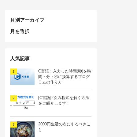
月別アーカイブ
月
別
ア
ー
カ
人気記事
イ
ブ
C言語：入力した時間(秒)を時
間・分・秒に換算するプログ
ラムの作り方
[C言語]2次方程式を解く方法
をご紹介します！
2000円生活の次にするべきこ
と