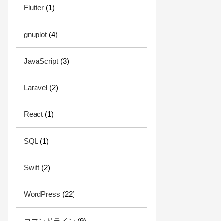
Flutter
(1)
gnuplot
(4)
JavaScript
(3)
Laravel
(2)
React
(1)
SQL
(1)
Swift
(2)
WordPress
(22)
コマンドライン
(9)