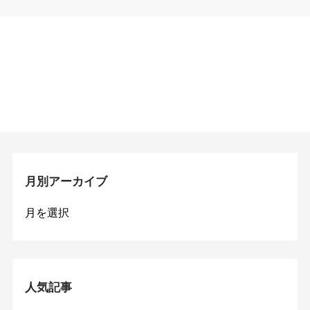
月別アーカイブ
月
別
ア
ー
カ
イ
人気記事
ブ