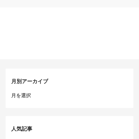
月別アーカイブ
月
別
ア
ー
カ
イ
人気記事
ブ