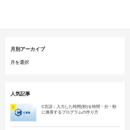
月別アーカイブ
月
別
ア
ー
カ
イ
人気記事
ブ
C言語：入力した時間(秒)を時間・分・秒
に換算するプログラムの作り方