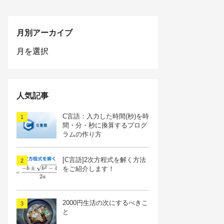
月別アーカイブ
月
別
ア
ー
カ
人気記事
イ
ブ
C言語：入力した時間(秒)を時
間・分・秒に換算するプログ
ラムの作り方
[C言語]2次方程式を解く方法
をご紹介します！
2000円生活の次にするべきこ
と