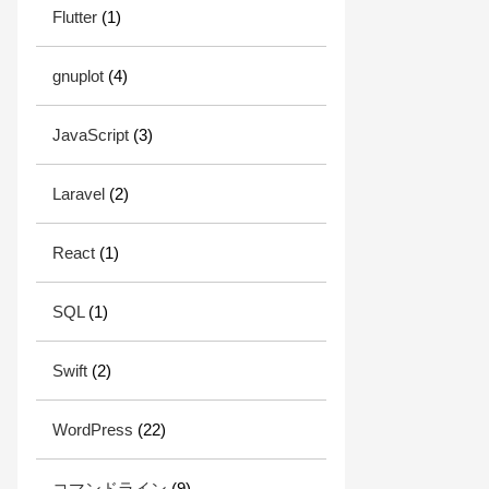
Flutter
(1)
gnuplot
(4)
JavaScript
(3)
Laravel
(2)
React
(1)
SQL
(1)
Swift
(2)
WordPress
(22)
コマンドライン
(9)