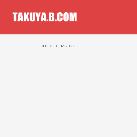
TOP
>
>
IMG_0663