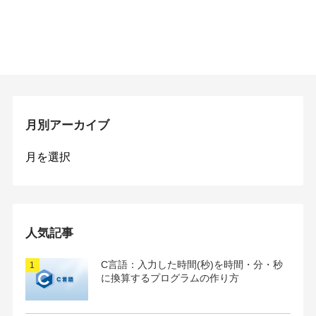
月別アーカイブ
月
別
ア
ー
カ
イ
人気記事
ブ
C言語：入力した時間(秒)を時間・分・秒
に換算するプログラムの作り方