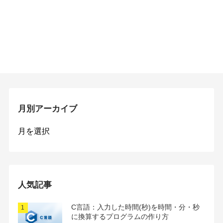
月別アーカイブ
月
別
ア
ー
カ
イ
人気記事
ブ
C言語：入力した時間(秒)を時間・分・秒
に換算するプログラムの作り方