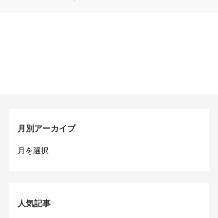
月別アーカイブ
月
別
ア
ー
カ
イ
人気記事
ブ