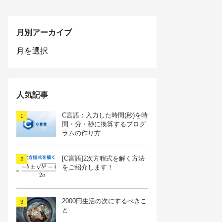
月別アーカイブ
月
別
ア
ー
カ
人気記事
イ
ブ
C言語：入力した時間(秒)を時
間・分・秒に換算するプログ
ラムの作り方
[C言語]2次方程式を解く方法
をご紹介します！
2000円生活の次にするべきこ
と