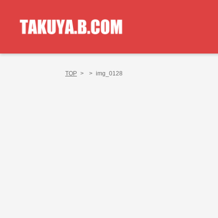
TOP
>
>
img_0128