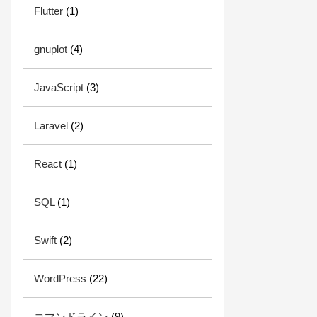
Flutter
(1)
gnuplot
(4)
JavaScript
(3)
Laravel
(2)
React
(1)
SQL
(1)
Swift
(2)
WordPress
(22)
コマンドライン
(9)