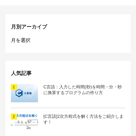
月別アーカイブ
月
別
ア
ー
カ
イ
人気記事
ブ
C言語：入力した時間(秒)を時間・分・秒
に換算するプログラムの作り方
[C言語]2次方程式を解く方法をご紹介しま
す！