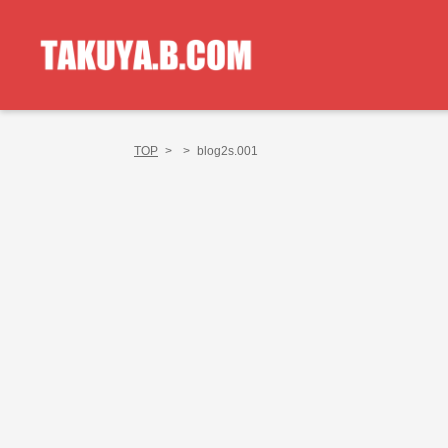
TOP
>
>
blog2s.001