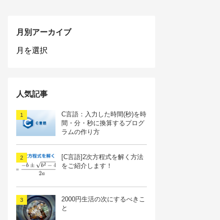
月別アーカイブ
月
別
ア
ー
カ
人気記事
イ
ブ
C言語：入力した時間(秒)を時
間・分・秒に換算するプログ
ラムの作り方
[C言語]2次方程式を解く方法
をご紹介します！
2000円生活の次にするべきこ
と