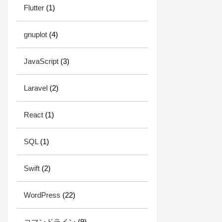
Flutter
(1)
gnuplot
(4)
JavaScript
(3)
Laravel
(2)
React
(1)
SQL
(1)
Swift
(2)
WordPress
(22)
コマンドライン
(9)