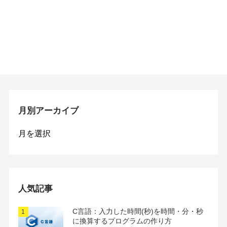
月別アーカイブ
月
別
ア
ー
カ
イ
人気記事
ブ
C言語：入力した時間(秒)を時間・分・秒
に換算するプログラムの作り方