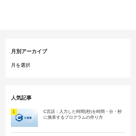
月別アーカイブ
月
別
ア
ー
カ
イ
人気記事
ブ
C言語：入力した時間(秒)を時間・分・秒
に換算するプログラムの作り方